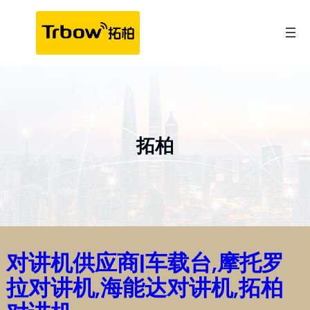
跳
至
内
容
拓柏
对讲机供应商|车载台,摩托罗
拉对讲机,海能达对讲机,拓柏