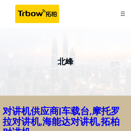
跳
至
内
容
北峰
对讲机供应商|车载台,摩托罗
拉对讲机,海能达对讲机,拓柏