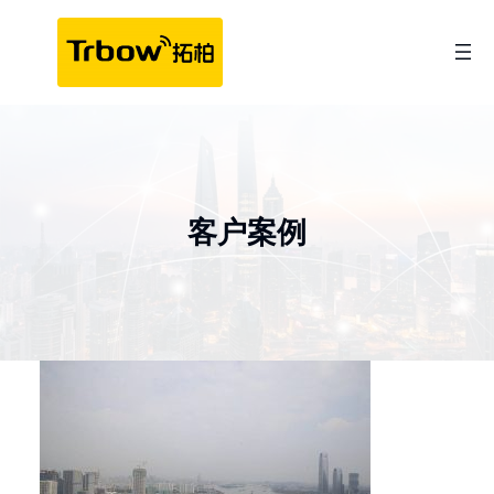
跳
至
内
容
客户案例