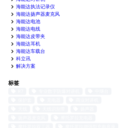
海能达执法记录仪
海能达扬声器麦克风
海能达电池
海能达电线
海能达皮带夹
海能达耳机
海能达车载台
科立讯
解决方案
标签
R7
专业数字防爆对讲机
中继台
保护套
充电器
商业对讲机
天线
天线识别带
扬声器
扬声器麦克风
摩托罗拉充电器
摩托罗拉双工器
摩托罗拉增强型充电底座