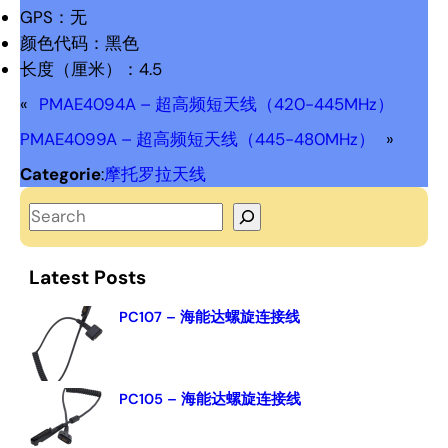
GPS：无
颜色代码：黑色
长度（厘米）：4.5
«
PMAE4094A – 超高频短天线（420-445MHz）
PMAE4099A – 超高频短天线（445-480MHz）
»
Categorie
:
摩托罗拉天线
S
e
a
Latest Posts
r
c
PC107 – 海能达螺旋连接线
h
PC105 – 海能达螺旋连接线