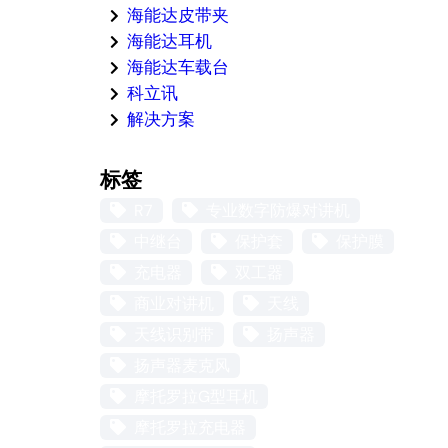
海能达皮带夹
海能达耳机
海能达车载台
科立讯
解决方案
标签
R7
专业数字防爆对讲机
中继台
保护套
保护膜
充电器
双工器
商业对讲机
天线
天线识别带
扬声器
扬声器麦克风
摩托罗拉G型耳机
摩托罗拉充电器