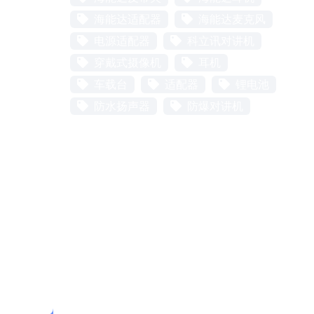
海能达适配器
海能达麦克风
电源适配器
科立讯对讲机
穿戴式摄像机
耳机
车载台
适配器
锂电池
防水扬声器
防爆对讲机