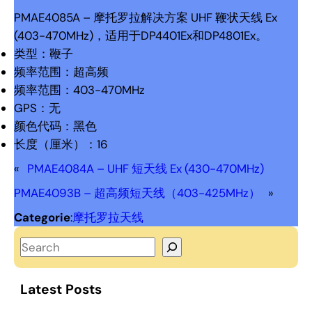
PMAE4085A – 摩托罗拉解决方案 UHF 鞭状天线 Ex
(403-470MHz)，适用于DP4401Ex和DP4801Ex。
类型：鞭子
频率范围：超高频
频率范围：403-470MHz
GPS：无
颜色代码：黑色
长度（厘米）：16
«
PMAE4084A – UHF 短天线 Ex (430-470MHz)
PMAE4093B – 超高频短天线（403-425MHz）
»
Categorie
:
摩托罗拉天线
S
e
a
Latest Posts
r