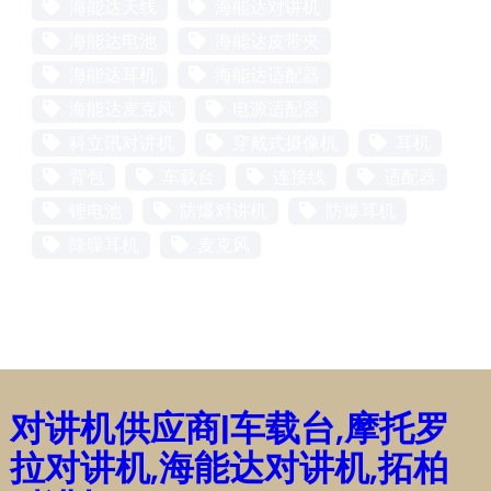
海能达天线
海能达对讲机
海能达电池
海能达皮带夹
海能达耳机
海能达适配器
海能达麦克风
电源适配器
科立讯对讲机
穿戴式摄像机
耳机
背包
车载台
连接线
适配器
锂电池
防爆对讲机
防爆耳机
降噪耳机
麦克风
对讲机供应商|车载台,摩托罗
拉对讲机,海能达对讲机,拓柏