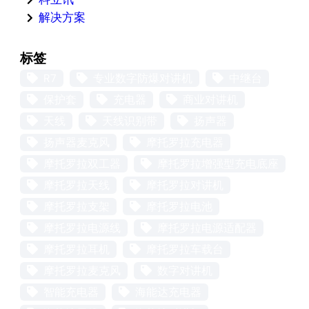
解决方案
标签
R7
专业数字防爆对讲机
中继台
保护套
充电器
商业对讲机
天线
天线识别带
扬声器
扬声器麦克风
摩托罗拉充电器
摩托罗拉双工器
摩托罗拉增强型充电底座
摩托罗拉天线
摩托罗拉对讲机
摩托罗拉支架
摩托罗拉电池
摩托罗拉电源线
摩托罗拉电源适配器
摩托罗拉耳机
摩托罗拉车载台
摩托罗拉麦克风
数字对讲机
智能充电器
海能达充电器