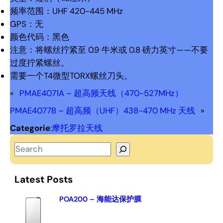
频率范围：UHF 420-445 MHz
GPS：无
颜色代码：黑色
注意：将螺丝拧紧至 0.9 牛米或 0.8 磅力英寸——不要
过度拧紧螺丝。
需要一个T4微型TORX螺丝刀头。
«
PMAE4071A – 超高频天线（470-527MHz）
PMAE4077B – 超高频（UHF）438-470 MHz 天线
»
Categorie
:
摩托罗拉天线
S
e
a
Latest Posts
r
c
POA200 – 海能达保护膜
h