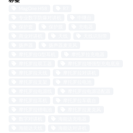
MagOne H58
R7
专业数字防爆对讲机
中继台
保护套
保护膜
充电器
商业对讲机
天线
天线识别带
扬声器
扬声器麦克风
摩托罗拉G型耳机
摩托罗拉充电器
摩托罗拉双工器
摩托罗拉增强型充电底座
摩托罗拉天线
摩托罗拉对讲机
摩托罗拉支架
摩托罗拉电池
摩托罗拉电源线
摩托罗拉电源适配器
摩托罗拉耳机
摩托罗拉车载台
摩托罗拉锂电池
摩托罗拉麦克风
数字对讲机
海能达充电器
海能达天线
海能达对讲机