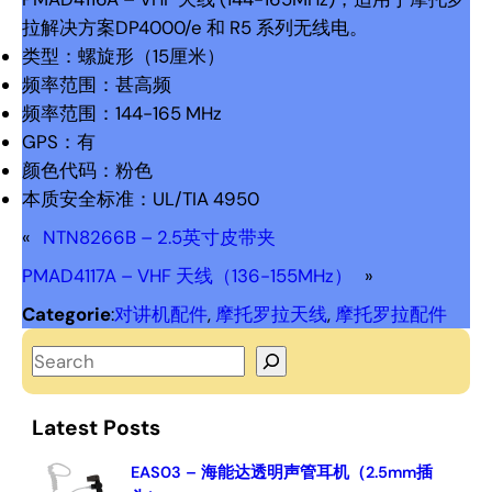
拉解决方案DP4000/e 和 R5 系列无线电。
类型：螺旋形（15厘米）
频率范围：甚高频
频率范围：144-165 MHz
GPS：有
颜色代码：粉色
本质安全标准：UL/TIA 4950
«
NTN8266B – 2.5英寸皮带夹
PMAD4117A – VHF 天线（136-155MHz）
»
Categorie
:
对讲机配件
, 
摩托罗拉天线
, 
摩托罗拉配件
S
e
a
Latest Posts
r
c
EAS03 – 海能达透明声管耳机（2.5mm插