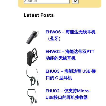
S
e
a
Latest Posts
r
c
h
EHW06 – 海能达无线耳机
（蓝牙）
EHW02 – 海能达带双PTT
功能的无线耳机
EHU03 – 海能达带 USB 接
口的 C 型耳机
EHU02 – 仅支持Micro-
USB接口的耳机接收器