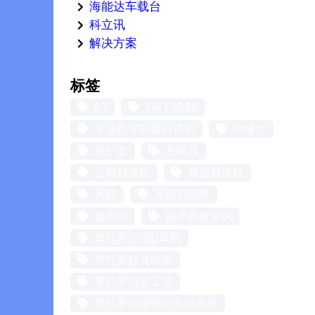
海能达车载台
科立讯
解决方案
标签
R7
XIR P3688
专业数字防爆对讲机
中继台
保护套
充电器
公网对讲机
商业对讲机
天线
天线识别带
扬声器
扬声器麦克风
摩托罗拉G型耳机
摩托罗拉充电器
摩托罗拉双工器
摩托罗拉增强型充电底座