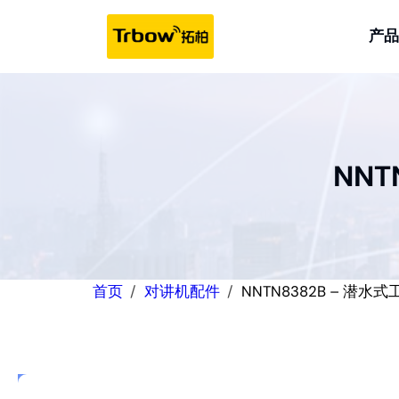
跳
至
产品
内
容
NNT
首页
对讲机配件
NNTN8382B – 潜水式工