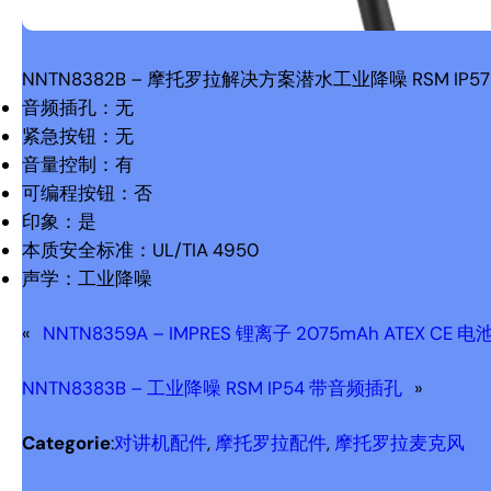
NNTN8382B – 摩托罗拉解决方案潜水工业降噪 RSM I
音频插孔：无
紧急按钮：无
音量控制：有
可编程按钮：否
印象：是
本质安全标准：UL/TIA 4950
声学：工业降噪
«
NNTN8359A – IMPRES 锂离子 2075mAh ATEX CE 电
NNTN8383B – 工业降噪 RSM IP54 带音频插孔
»
Categorie
:
对讲机配件
, 
摩托罗拉配件
, 
摩托罗拉麦克风