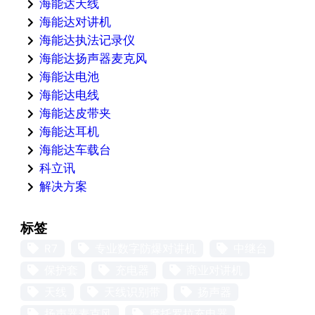
海能达天线
海能达对讲机
海能达执法记录仪
海能达扬声器麦克风
海能达电池
海能达电线
海能达皮带夹
海能达耳机
海能达车载台
科立讯
解决方案
标签
R7
专业数字防爆对讲机
中继台
保护套
充电器
商业对讲机
天线
天线识别带
扬声器
扬声器麦克风
摩托罗拉充电器