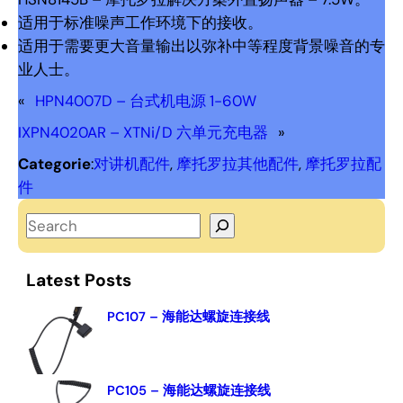
适用于标准噪声工作环境下的接收。
适用于需要更大音量输出以弥补中等程度背景噪音的专
业人士。
«
HPN4007D – 台式机电源 1-60W
IXPN4020AR – XTNi/D 六单元充电器
»
Categorie
:
对讲机配件
, 
摩托罗拉其他配件
, 
摩托罗拉配
件
S
e
a
Latest Posts
r
c
PC107 – 海能达螺旋连接线
h
PC105 – 海能达螺旋连接线