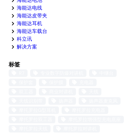
海能达电线
海能达皮带夹
海能达耳机
海能达车载台
科立讯
解决方案
标签
R7
专业数字防爆对讲机
中继台
保护套
保护膜
充电器
双工器
商业对讲机
天线
天线识别带
扬声器
扬声器麦克风
摩托罗拉G型耳机
摩托罗拉充电器
摩托罗拉双工器
摩托罗拉增强型充电底座
摩托罗拉天线
摩托罗拉对讲机