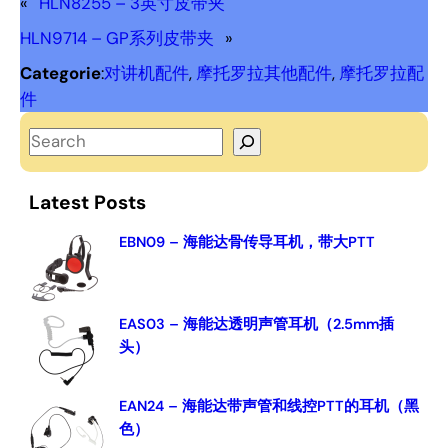
«
HLN8255 – 3英寸皮带夹
HLN9714 – GP系列皮带夹
»
Categorie
:
对讲机配件
, 
摩托罗拉其他配件
, 
摩托罗拉配
件
S
e
a
Latest Posts
r
c
EBN09 – 海能达骨传导耳机，带大PTT
h
EAS03 – 海能达透明声管耳机（2.5mm插
头）
EAN24 – 海能达带声管和线控PTT的耳机（黑
色）