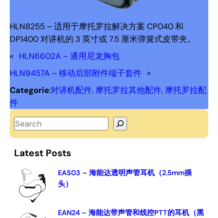
HLN8255 – 适用于摩托罗拉解决方案 CP040 和
DP1400 对讲机的 3 英寸或 7.5 厘米弹簧式皮带夹。
«
HLN6602A – 通用尼龙胸包
HLN9457A – 移动后部附件端子套件
»
Categorie
:
对讲机配件
, 
摩托罗拉其他配件
, 
摩托罗拉配
件
S
e
a
Latest Posts
r
c
EAS03 – 海能达透明声管耳机（2.5mm插
头）
h
EAN24 – 海能达带声管和线控PTT的耳机（黑