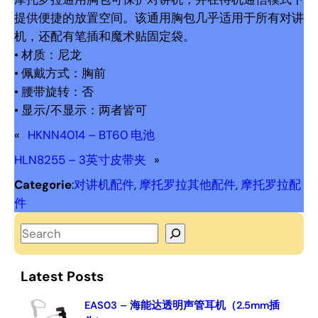
提供便捷的放置空间。该通用胸包几乎适用于所有对讲
机，还配有笔插和魔术贴固定袋。
• 材质：尼龙
• 佩戴方式：胸前
• 腰带旋转：否
• 显示/不显示：两者皆可
«
HKNN4014 – BT60 电池
HLN8255 – 3英寸皮带夹
»
Categorie
:
对讲机配件
, 
摩托罗拉其他配件
, 
摩托罗拉配
件
S
e
a
Latest Posts
r
c
EAS03 – 海能达透明声管耳机（2.5mm插