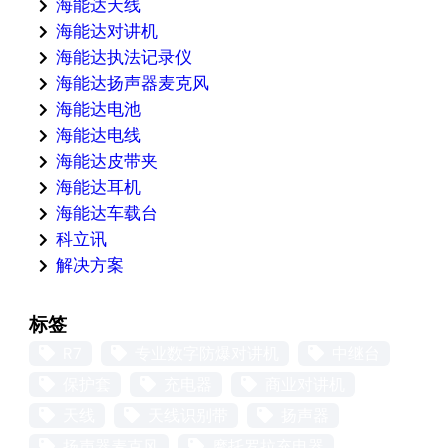
海能达天线
海能达对讲机
海能达执法记录仪
海能达扬声器麦克风
海能达电池
海能达电线
海能达皮带夹
海能达耳机
海能达车载台
科立讯
解决方案
标签
R7
专业数字防爆对讲机
中继台
保护套
充电器
商业对讲机
天线
天线识别带
扬声器
扬声器麦克风
摩托罗拉充电器