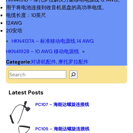
用于将电池连接到收音机底盘的高功率电缆。
电缆长度：10英尺
12AWG
20安培
«
HKN4137A – 标准移动电源线 14 AWG
HKN4192B – 10 AWG 移动电源线
»
Categorie
:
对讲机配件
, 
摩托罗拉配件
S
e
a
Latest Posts
r
c
PC107 – 海能达螺旋连接线
h
PC105 – 海能达螺旋连接线