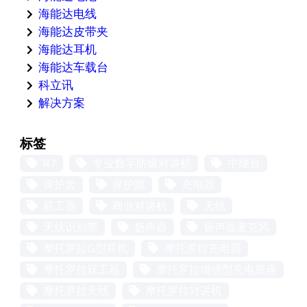
海能达电线
海能达皮带夹
海能达耳机
海能达车载台
科立讯
解决方案
标签
R7
专业数字防爆对讲机
中继台
保护套
保护膜
充电器
双工器
商业对讲机
天线
天线识别带
扬声器
扬声器麦克风
摩托罗拉G型耳机
摩托罗拉充电器
摩托罗拉双工器
摩托罗拉增强型充电底座
摩托罗拉天线
摩托罗拉对讲机