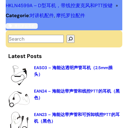
HKLN4599A – D型耳机，带线控麦克风和PTT按键
»
Categorie
:
对讲机配件
, 
摩托罗拉配件
摩托罗拉耳机
S
e
a
Latest Posts
r
c
EAS03 – 海能达透明声管耳机（2.5mm插
头）
h
EAN24 – 海能达带声管和线控PTT的耳机（黑
色）
EAN23 – 海能达带声管和可拆卸线控PTT的耳
机（黑色）