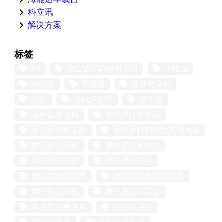
科立讯
解决方案
标签
R7
专业数字防爆对讲机
中继台
保护套
充电器
商业对讲机
天线
天线识别带
扬声器
扬声器麦克风
摩托罗拉充电器
摩托罗拉双工器
摩托罗拉增强型充电底座
摩托罗拉天线
摩托罗拉对讲机
摩托罗拉支架
摩托罗拉电池
摩托罗拉电源线
摩托罗拉电源适配器
摩托罗拉耳机
摩托罗拉车载台
摩托罗拉麦克风
数字对讲机