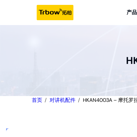
跳
至
产品
内
容
H
首页
对讲机配件
HKAN4003A – 摩托罗