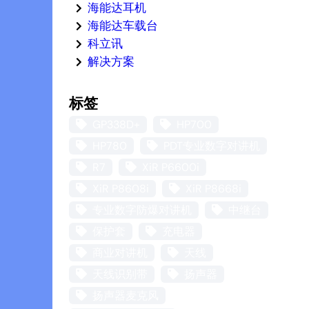
海能达耳机
海能达车载台
科立讯
解决方案
标签
GP338D+
HP700
HP780
PDT专业数字对讲机
R7
XiR P6600i
XiR P8608i
XiR P8668i
专业数字防爆对讲机
中继台
保护套
充电器
商业对讲机
天线
天线识别带
扬声器
扬声器麦克风