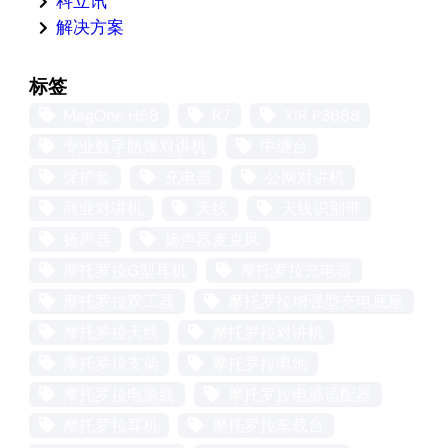
科立讯
解决方案
标签
MagOne H58
R7
XIR P3688
专业数字防爆对讲机
中继台
保护套
充电器
公网对讲机
商业对讲机
天线
天线识别带
扬声器
扬声器麦克风
摩托罗拉G型耳机
摩托罗拉充电器
摩托罗拉双工器
摩托罗拉增强型充电底座
摩托罗拉天线
摩托罗拉对讲机
摩托罗拉支架
摩托罗拉电池
摩托罗拉电源线
摩托罗拉电源适配器
摩托罗拉耳机
摩托罗拉车载台