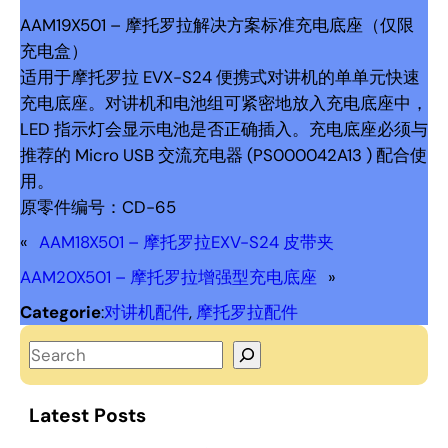
AAM19X501 – 摩托罗拉解决方案标准充电底座（仅限
充电盒）
适用于摩托罗拉 EVX-S24 便携式对讲机的单单元快速
充电底座。对讲机和电池组可紧密地放入充电底座中，
LED 指示灯会显示电池是否正确插入。充电底座必须与
推荐的 Micro USB 交流充电器 (PS000042A13 ) 配合使
用。
原零件编号：CD-65
«
AAM18X501 – 摩托罗拉EXV-S24 皮带夹
AAM20X501 – 摩托罗拉增强型充电底座
»
Categorie
:
对讲机配件
, 
摩托罗拉配件
S
e
a
Latest Posts
r