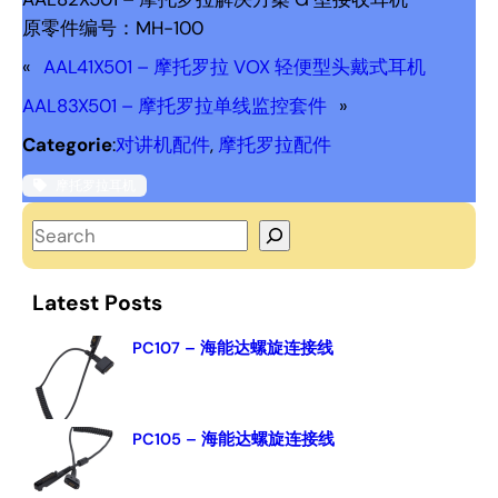
原零件编号：MH-100
«
AAL41X501 – 摩托罗拉 VOX 轻便型头戴式耳机
AAL83X501 – 摩托罗拉单线监控套件
»
Categorie
:
对讲机配件
, 
摩托罗拉配件
摩托罗拉耳机
S
e
a
Latest Posts
r
c
PC107 – 海能达螺旋连接线
h
PC105 – 海能达螺旋连接线