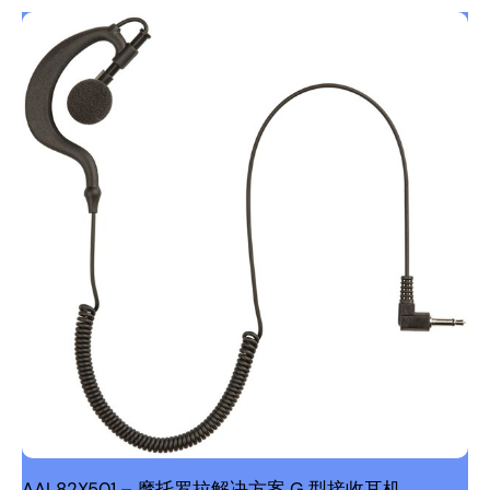
AAL82X501 – 摩托罗拉解决方案 G 型接收耳机