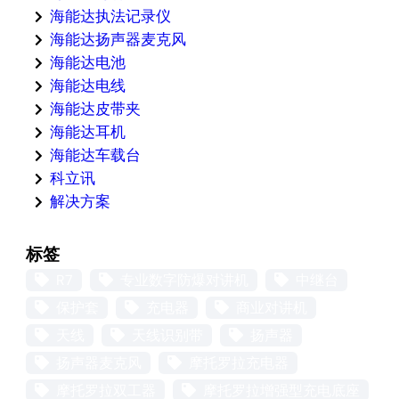
海能达执法记录仪
海能达扬声器麦克风
海能达电池
海能达电线
海能达皮带夹
海能达耳机
海能达车载台
科立讯
解决方案
标签
R7
专业数字防爆对讲机
中继台
保护套
充电器
商业对讲机
天线
天线识别带
扬声器
扬声器麦克风
摩托罗拉充电器
摩托罗拉双工器
摩托罗拉增强型充电底座