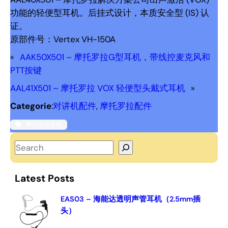
功能的轻便型耳机。后挂式设计，本质安全型 (IS) 认
证。
原部件号：Vertex VH-150A
«
AAK50X501 – 摩托罗拉G型耳机，带线控麦克风和
PTT按键
AAL41X501 – 摩托罗拉 VOX 轻便型头戴式耳机
»
Categorie
:
对讲机配件
, 
摩托罗拉配件
摩托罗拉耳机
S
e
a
Latest Posts
r
c
EAS03 – 海能达透明声管耳机（2.5mm插
头）
h