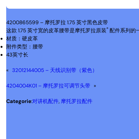
4200865599 – 摩托罗拉 1.75 英寸黑色皮带
®
这款 1.75 英寸宽的皮革腰带是摩托罗拉原装
配件系列的
材质：硬皮革
附件类型：腰带
43英寸长
«
32012144005 – 天线识别带（紫色）
4204004K01 – 摩托罗拉可调节头带
»
Categorie
:
对讲机配件
, 
摩托罗拉配件