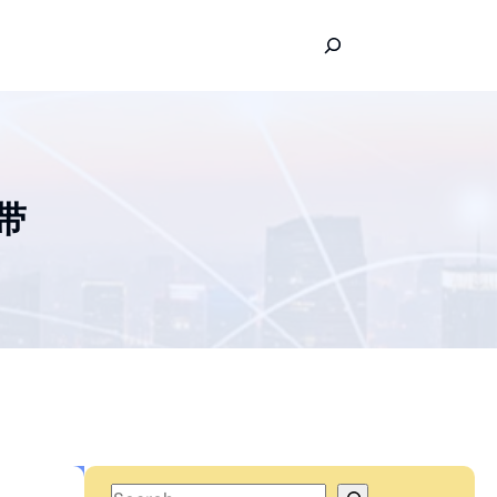
S
e
a
r
c
h
皮带