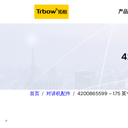
跳
至
产品
内
容
4
首页
对讲机配件
4200865599 – 1.7