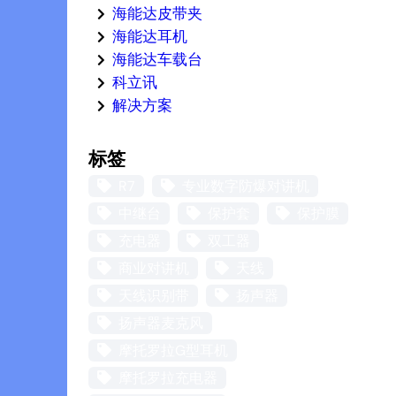
海能达皮带夹
海能达耳机
海能达车载台
科立讯
解决方案
标签
R7
专业数字防爆对讲机
中继台
保护套
保护膜
充电器
双工器
商业对讲机
天线
天线识别带
扬声器
扬声器麦克风
摩托罗拉G型耳机
摩托罗拉充电器