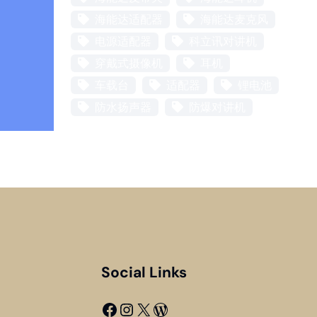
海能达适配器
海能达麦克风
电源适配器
科立讯对讲机
穿戴式摄像机
耳机
车载台
适配器
锂电池
防水扬声器
防爆对讲机
Social Links
Facebook
Instagram
X
WordPress