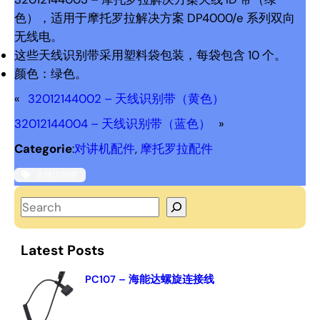
色），适用于摩托罗拉解决方案 DP4000/e 系列双向
无线电。
这些天线识别带采用塑料袋包装，每袋包含 10 个。
颜色：绿色。
«
32012144002 – 天线识别带（黄色）
32012144004 – 天线识别带（蓝色）
»
Categorie
:
对讲机配件
, 
摩托罗拉配件
天线识别带
S
e
a
Latest Posts
r
c
PC107 – 海能达螺旋连接线
h