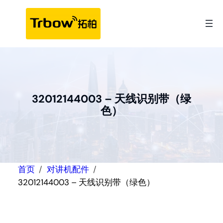
跳
至
内
容
32012144003 – 天线识别带（绿
色）
首页
对讲机配件
32012144003 – 天线识别带（绿色）