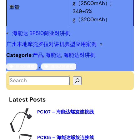
g（2500mAh）;
重量
349±5%
g（3200mAh）
«
海能达 BP510商业对讲机
广州本地摩托罗拉对讲机典型应用案例
»
Categorie
:
产品
, 
海能达
, 
海能达对讲机
, 
商业对讲机
海能达对讲机
S
e
a
Latest Posts
r
c
PC107 – 海能达螺旋连接线
h
PC105 – 海能达螺旋连接线