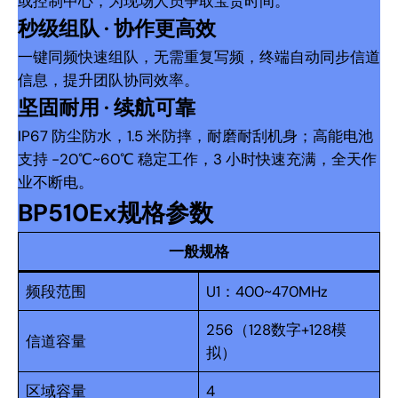
或控制中心，为现场人员争取宝贵时间。
秒级组队 · 协作更高效
一键同频快速组队，无需重复写频，终端自动同步信道
信息，提升团队协同效率。
坚固耐用 · 续航可靠
IP67 防尘防水，1.5 米防摔，耐磨耐刮机身；高能电池
支持 -20℃~60℃ 稳定工作，3 小时快速充满，全天作
业不断电。
BP510Ex规格参数
一般规格
频段范围
U1：400~470MHz
256（128数字+128模
信道容量
拟）
区域容量
4