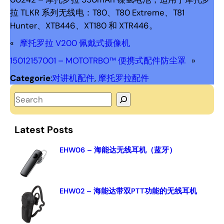
拉 TLKR 系列无线电：T80、T80 Extreme、T81
Hunter、XTB446、XT180 和 XTR446。
«
摩托罗拉 V200 佩戴式摄像机
15012157001 – MOTOTRBO™ 便携式配件防尘罩
»
Categorie
:
对讲机配件
, 
摩托罗拉配件
S
e
a
Latest Posts
r
c
EHW06 – 海能达无线耳机（蓝牙）
h
EHW02 – 海能达带双PTT功能的无线耳机