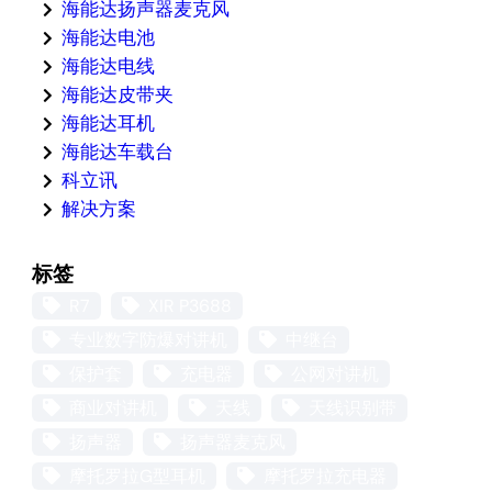
海能达扬声器麦克风
海能达电池
海能达电线
海能达皮带夹
海能达耳机
海能达车载台
科立讯
解决方案
标签
R7
XIR P3688
专业数字防爆对讲机
中继台
保护套
充电器
公网对讲机
商业对讲机
天线
天线识别带
扬声器
扬声器麦克风
摩托罗拉G型耳机
摩托罗拉充电器