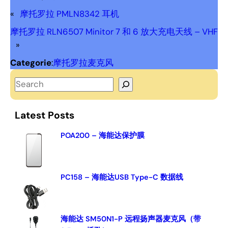
«
摩托罗拉 PMLN8342 耳机
摩托罗拉 RLN6507 Minitor 7 和 6 放大充电天线 – VHF
»
Categorie
:
摩托罗拉麦克风
S
e
a
Latest Posts
r
c
POA200 – 海能达保护膜
h
PC158 – 海能达USB Type-C 数据线
海能达 SM50N1-P 远程扬声器麦克风（带