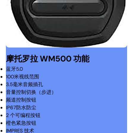
摩托罗拉 WM500 功能
蓝牙5.0
100米视线范围
3.5毫米音频插孔
音量控制切换（步进）
频道控制按钮
IP67防水防尘
2 个可编程按钮
橙色紧急按钮
IMPRES 技术