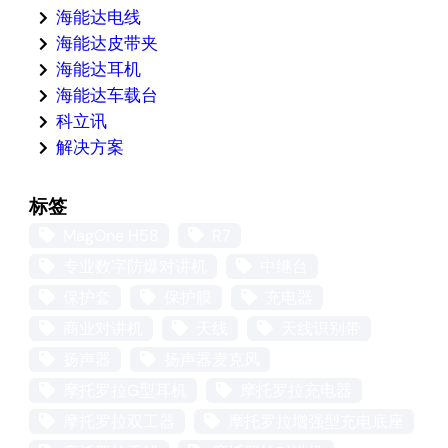
海能达电线
海能达皮带夹
海能达耳机
海能达车载台
科立讯
解决方案
标签
MagOne H58
R7
专业数字防爆对讲机
中继台
保护套
保护膜
充电器
商业对讲机
天线
天线识别带
扬声器
扬声器麦克风
摩托罗拉G型耳机
摩托罗拉充电器
摩托罗拉双工器
摩托罗拉增强型充电底座