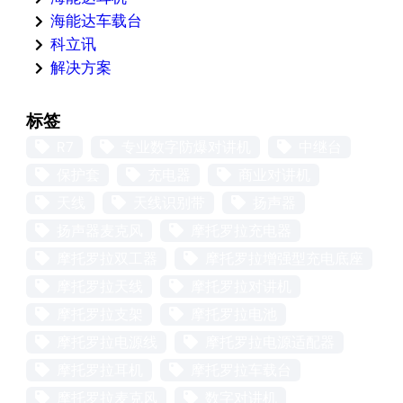
海能达车载台
科立讯
解决方案
标签
R7
专业数字防爆对讲机
中继台
保护套
充电器
商业对讲机
天线
天线识别带
扬声器
扬声器麦克风
摩托罗拉充电器
摩托罗拉双工器
摩托罗拉增强型充电底座
摩托罗拉天线
摩托罗拉对讲机
摩托罗拉支架
摩托罗拉电池
摩托罗拉电源线
摩托罗拉电源适配器
摩托罗拉耳机
摩托罗拉车载台
摩托罗拉麦克风
数字对讲机