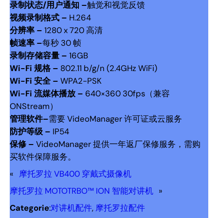
录制状态/用户通知 –
触觉和视觉反馈
视频录制格式 –
H.264
分辨率 –
1280 x 720 高清
帧速率 –
每秒 30 帧
录制存储容量 –
16GB
Wi-Fi 规格 –
802.11 b/g/n (2.4GHz WiFi)
Wi-Fi 安全 –
WPA2-PSK
Wi-Fi 流媒体播放 –
640×360 30fps（兼容
ONStream）
管理软件
–
需要 VideoManager 许可证或云服务
防护等级 –
IP54
保修 –
VideoManager 提供一年返厂保修服务，需购
买软件保障服务。
«
摩托罗拉 VB400 穿戴式摄像机
摩托罗拉 MOTOTRBO™ ION 智能对讲机
»
Categorie
:
对讲机配件
, 
摩托罗拉配件