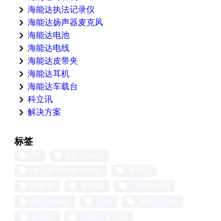
海能达执法记录仪
海能达扬声器麦克风
海能达电池
海能达电线
海能达皮带夹
海能达耳机
海能达车载台
科立讯
解决方案
标签
R7
XIR P3688
专业数字防爆对讲机
中继台
保护套
充电器
公网对讲机
商业对讲机
天线
天线识别带
扬声器
扬声器麦克风