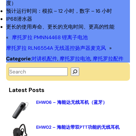
度）
预计运行时间：模拟 – 12 小时，数字 – 16 小时
IP68潜水器
更长的使用寿命、更长的充电时间、更高的性能
«
摩托罗拉 PMNN4468 锂离子电池
摩托罗拉 RLN6554A 无线遥控扬声器麦克风
»
Categorie
:
对讲机配件
, 
摩托罗拉电池
, 
摩托罗拉配件
S
e
a
Latest Posts
r
c
EHW06 – 海能达无线耳机（蓝牙）
h
EHW02 – 海能达带双PTT功能的无线耳机