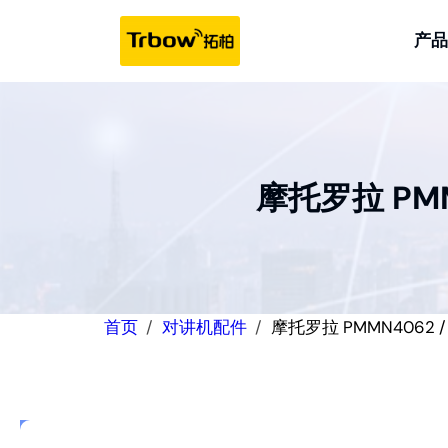
跳
至
产品
内
容
摩托罗拉 PMM
首页
对讲机配件
摩托罗拉 PMMN4062 