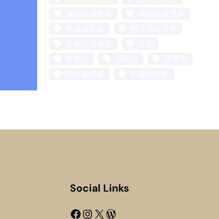
海能达适配器
海能达麦克风
电源适配器
科立讯对讲机
穿戴式摄像机
耳机
车载台
适配器
锂电池
防水扬声器
防爆对讲机
Social Links
Facebook
Instagram
X
WordPress