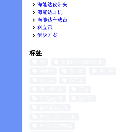
海能达皮带夹
海能达耳机
海能达车载台
科立讯
解决方案
标签
R7
专业数字防爆对讲机
中继台
保护套
保护膜
充电器
双工器
商业对讲机
天线
天线识别带
扬声器
扬声器麦克风
摩托罗拉G型耳机
摩托罗拉充电器