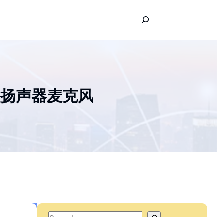
S
e
a
r
c
h
 远程扬声器麦克风