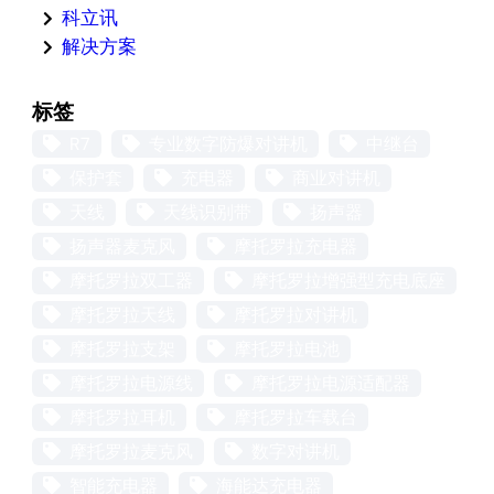
科立讯
解决方案
标签
R7
专业数字防爆对讲机
中继台
保护套
充电器
商业对讲机
天线
天线识别带
扬声器
扬声器麦克风
摩托罗拉充电器
摩托罗拉双工器
摩托罗拉增强型充电底座
摩托罗拉天线
摩托罗拉对讲机
摩托罗拉支架
摩托罗拉电池
摩托罗拉电源线
摩托罗拉电源适配器
摩托罗拉耳机
摩托罗拉车载台
摩托罗拉麦克风
数字对讲机
智能充电器
海能达充电器