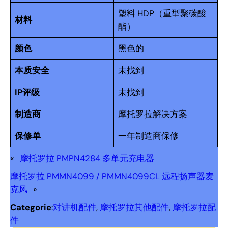
塑料 HDP（重型聚碳酸
材料
酯）
颜色
黑色的
本质安全
未找到
IP评级
未找到
制造商
摩托罗拉解决方案
保修单
一年制造商保修
«
摩托罗拉 PMPN4284 多单元充电器
摩托罗拉 PMMN4099 / PMMN4099CL 远程扬声器麦
克风
»
Categorie
:
对讲机配件
, 
摩托罗拉其他配件
, 
摩托罗拉配
件