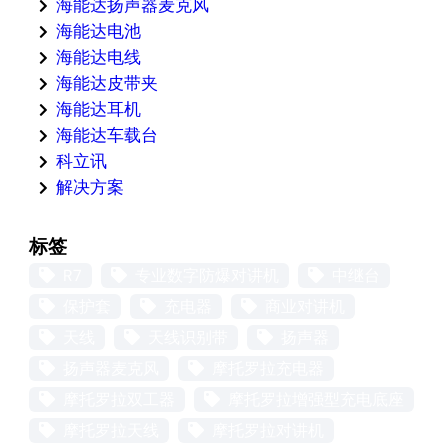
海能达扬声器麦克风
海能达电池
海能达电线
海能达皮带夹
海能达耳机
海能达车载台
科立讯
解决方案
标签
R7
专业数字防爆对讲机
中继台
保护套
充电器
商业对讲机
天线
天线识别带
扬声器
扬声器麦克风
摩托罗拉充电器
摩托罗拉双工器
摩托罗拉增强型充电底座
摩托罗拉天线
摩托罗拉对讲机