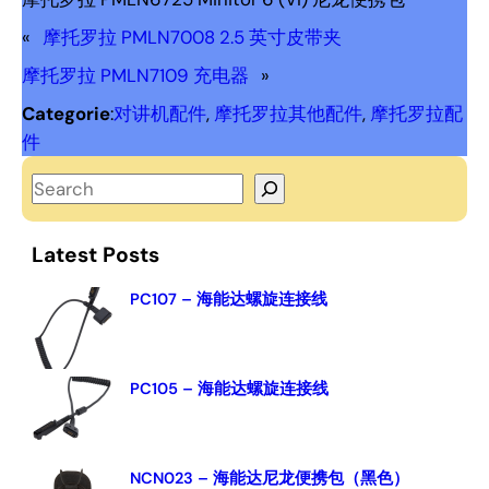
«
摩托罗拉 PMLN7008 2.5 英寸皮带夹
摩托罗拉 PMLN7109 充电器
»
Categorie
:
对讲机配件
, 
摩托罗拉其他配件
, 
摩托罗拉配
件
S
e
a
Latest Posts
r
c
PC107 – 海能达螺旋连接线
h
PC105 – 海能达螺旋连接线
NCN023 – 海能达尼龙便携包（黑色）