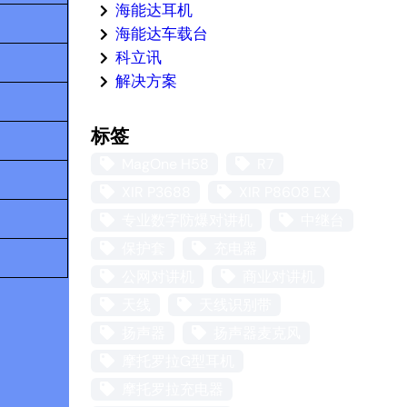
海能达耳机
海能达车载台
科立讯
解决方案
标签
MagOne H58
R7
XIR P3688
XIR P8608 EX
专业数字防爆对讲机
中继台
保护套
充电器
公网对讲机
商业对讲机
天线
天线识别带
扬声器
扬声器麦克风
摩托罗拉G型耳机
摩托罗拉充电器