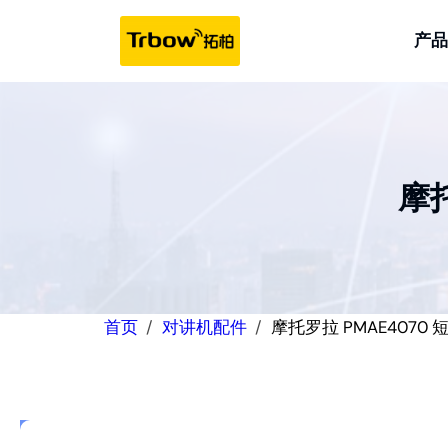
跳
至
产品
内
容
摩托
首页
对讲机配件
摩托罗拉 PMAE4070 