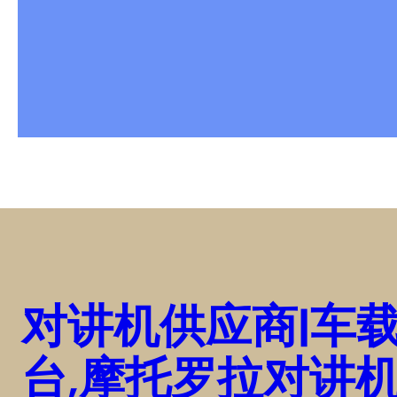
对讲机供应商|车
台,摩托罗拉对讲机