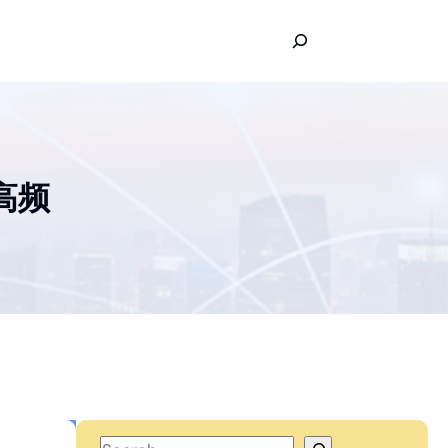
S
e
a
r
c
h
超高频