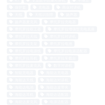
R7
专业数字防爆对讲机
中继台
保护套
充电器
商业对讲机
天线
天线识别带
扬声器
扬声器麦克风
摩托罗拉充电器
摩托罗拉双工器
摩托罗拉增强型充电底座
摩托罗拉天线
摩托罗拉对讲机
摩托罗拉支架
摩托罗拉电池
摩托罗拉电源线
摩托罗拉电源适配器
摩托罗拉耳机
摩托罗拉车载台
摩托罗拉麦克风
数字对讲机
智能充电器
海能达充电器
海能达天线
海能达对讲机
海能达电池
海能达皮带夹
海能达耳机
海能达适配器
海能达麦克风
电源适配器