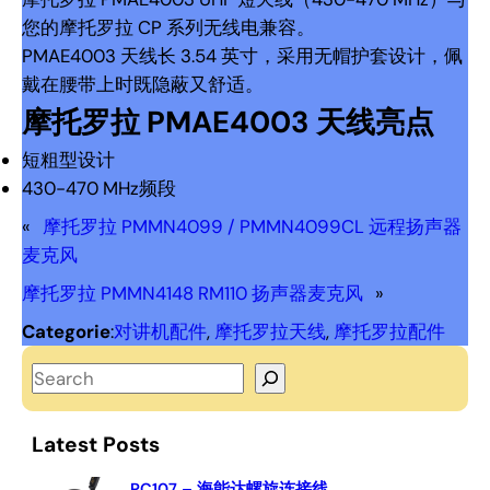
您的摩托罗拉 CP 系列无线电兼容。
PMAE4003 天线长 3.54 英寸，采用无帽护套设计，佩
戴在腰带上时既隐蔽又舒适。
摩托罗拉 PMAE4003 天线亮点
短粗型设计
430-470 MHz频段
«
摩托罗拉 PMMN4099 / PMMN4099CL 远程扬声器
麦克风
摩托罗拉 PMMN4148 RM110 扬声器麦克风
»
Categorie
:
对讲机配件
, 
摩托罗拉天线
, 
摩托罗拉配件
S
e
a
Latest Posts
r
PC107 – 海能达螺旋连接线