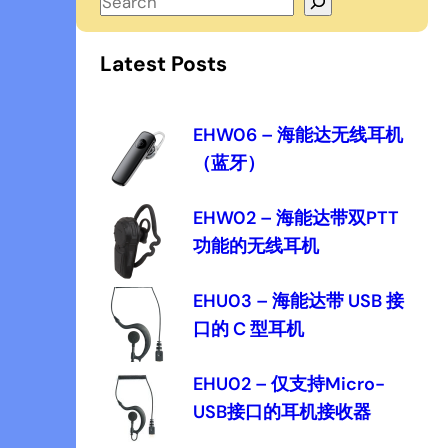
S
e
a
Latest Posts
r
c
h
EHW06 – 海能达无线耳机
（蓝牙）
EHW02 – 海能达带双PTT
功能的无线耳机
EHU03 – 海能达带 USB 接
口的 C 型耳机
EHU02 – 仅支持Micro-
USB接口的耳机接收器