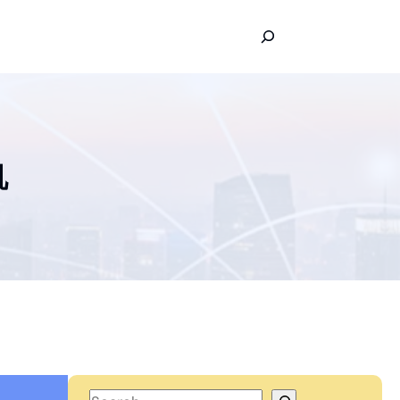
S
e
a
r
c
h
机