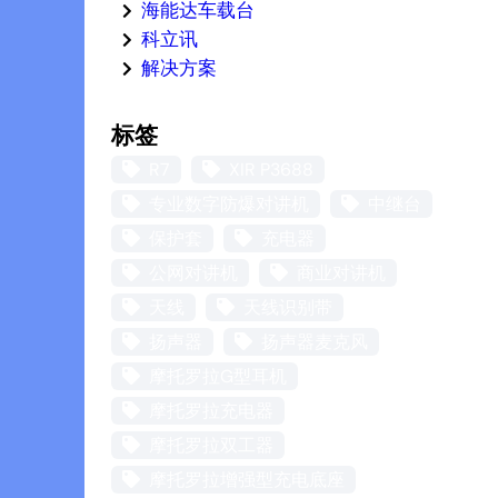
海能达车载台
科立讯
解决方案
标签
R7
XIR P3688
专业数字防爆对讲机
中继台
保护套
充电器
公网对讲机
商业对讲机
天线
天线识别带
扬声器
扬声器麦克风
摩托罗拉G型耳机
摩托罗拉充电器
摩托罗拉双工器
摩托罗拉增强型充电底座