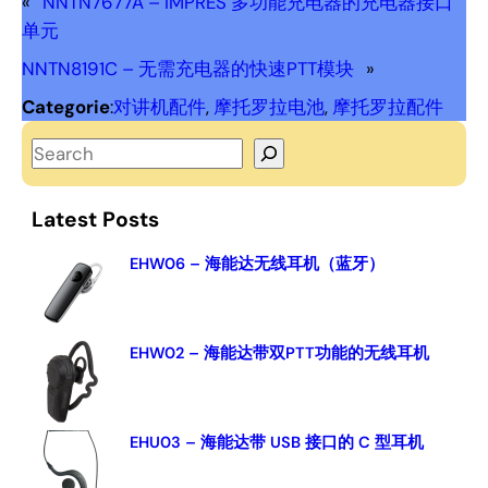
«
NNTN7677A – IMPRES 多功能充电器的充电器接口
单元
NNTN8191C – 无需充电器的快速PTT模块
»
Categorie
:
对讲机配件
, 
摩托罗拉电池
, 
摩托罗拉配件
S
e
a
Latest Posts
r
c
EHW06 – 海能达无线耳机（蓝牙）
h
EHW02 – 海能达带双PTT功能的无线耳机
EHU03 – 海能达带 USB 接口的 C 型耳机