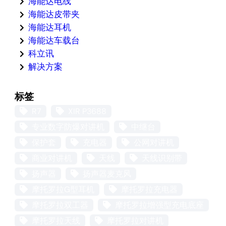
海能达电线
海能达皮带夹
海能达耳机
海能达车载台
科立讯
解决方案
标签
R7
XIR P3688
专业数字防爆对讲机
中继台
保护套
充电器
公网对讲机
商业对讲机
天线
天线识别带
扬声器
扬声器麦克风
摩托罗拉G型耳机
摩托罗拉充电器
摩托罗拉双工器
摩托罗拉增强型充电底座
摩托罗拉天线
摩托罗拉对讲机